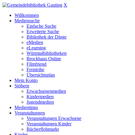
X
Willkommen
Mediensuche
Einfache Suche
Erweiterte Suche
Bibliothek der Dinge
eMedien
eLearning
Würmtalbibliotheken
Brockhaus Online
Filmfriend
Fernleihe
Übersichtsplan
Mein Konto
Stöbern
Erwachsenenmedien
Kindermedien
Jugendmedien
Medientipps
Veranstaltungen
Veranstaltungen Erwachsene
Veranstaltungen Kinder
Bücherflohmarkt
Kinder