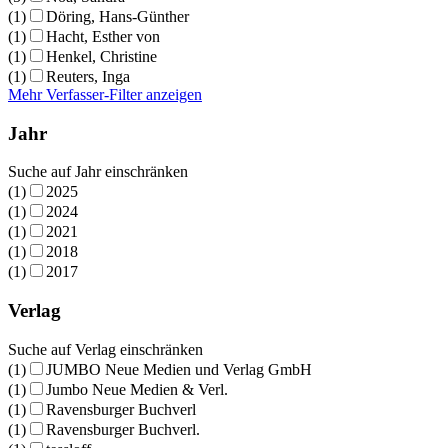
(1)
Döring, Hans-Günther
(1)
Hacht, Esther von
(1)
Henkel, Christine
(1)
Reuters, Inga
Mehr Verfasser-Filter anzeigen
Jahr
Suche auf Jahr einschränken
(1)
2025
(1)
2024
(1)
2021
(1)
2018
(1)
2017
Verlag
Suche auf Verlag einschränken
(1)
JUMBO Neue Medien und Verlag GmbH
(1)
Jumbo Neue Medien & Verl.
(1)
Ravensburger Buchverl
(1)
Ravensburger Buchverl.