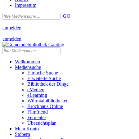
Impressum
GO
|
anmelden
|
anmelden
Willkommen
Mediensuche
Einfache Suche
Erweiterte Suche
Bibliothek der Dinge
eMedien
eLearning
Würmtalbibliotheken
Brockhaus Online
Filmfriend
Fernleihe
Übersichtsplan
Mein Konto
Stöbern