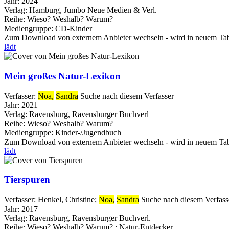
Jahr:
2024
Verlag:
Hamburg, Jumbo Neue Medien & Verl.
Reihe:
Wieso? Weshalb? Warum?
Mediengruppe:
CD-Kinder
Zum Download von externem Anbieter wechseln - wird in neuem Tab
lädt
Mein großes Natur-Lexikon
Verfasser:
Noa,
Sandra
Suche nach diesem Verfasser
Jahr:
2021
Verlag:
Ravensburg, Ravensburger Buchverl
Reihe:
Wieso? Weshalb? Warum?
Mediengruppe:
Kinder-/Jugendbuch
Zum Download von externem Anbieter wechseln - wird in neuem Tab
lädt
Tierspuren
Verfasser:
Henkel, Christine
;
Noa,
Sandra
Suche nach diesem Verfass
Jahr:
2017
Verlag:
Ravensburg, Ravensburger Buchverl.
Reihe:
Wieso? Weshalb? Warum? ; Natur-Entdecker