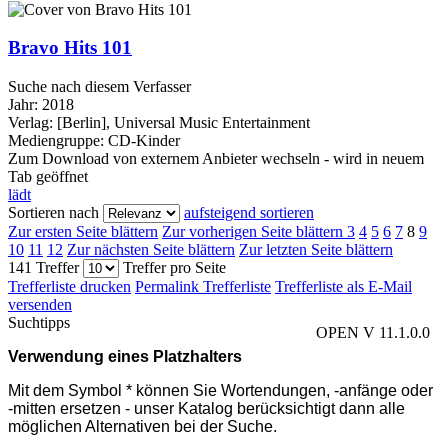
Bravo Hits 101
Suche nach diesem Verfasser
Jahr:
2018
Verlag:
[Berlin], Universal Music Entertainment
Mediengruppe:
CD-Kinder
Zum Download von externem Anbieter wechseln - wird in neuem
Tab geöffnet
lädt
Sortieren nach
aufsteigend sortieren
Zur ersten Seite blättern
Zur vorherigen Seite blättern
3
4
5
6
7
8
9
10
11
12
Zur nächsten Seite blättern
Zur letzten Seite blättern
141 Treffer
Treffer pro Seite
Trefferliste drucken
Permalink Trefferliste
Trefferliste als E-Mail
versenden
Suchtipps
OPEN V 11.1.0.0
Verwendung eines Platzhalters
Mit dem Symbol * können Sie Wortendungen, -anfänge oder
-mitten ersetzen - unser Katalog berücksichtigt dann alle
möglichen Alternativen bei der Suche.