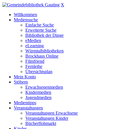
X
Willkommen
Mediensuche
Einfache Suche
Erweiterte Suche
Bibliothek der Dinge
eMedien
eLearning
Würmtalbibliotheken
Brockhaus Online
Filmfriend
Fernleihe
Übersichtsplan
Mein Konto
Stöbern
Erwachsenenmedien
Kindermedien
Jugendmedien
Medientipps
Veranstaltungen
Veranstaltungen Erwachsene
Veranstaltungen Kinder
Bücherflohmarkt
Kinder