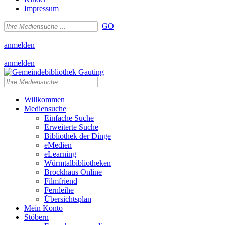
Impressum
GO
|
anmelden
|
anmelden
Willkommen
Mediensuche
Einfache Suche
Erweiterte Suche
Bibliothek der Dinge
eMedien
eLearning
Würmtalbibliotheken
Brockhaus Online
Filmfriend
Fernleihe
Übersichtsplan
Mein Konto
Stöbern