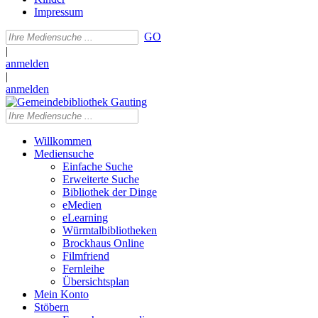
Impressum
GO
|
anmelden
|
anmelden
Willkommen
Mediensuche
Einfache Suche
Erweiterte Suche
Bibliothek der Dinge
eMedien
eLearning
Würmtalbibliotheken
Brockhaus Online
Filmfriend
Fernleihe
Übersichtsplan
Mein Konto
Stöbern