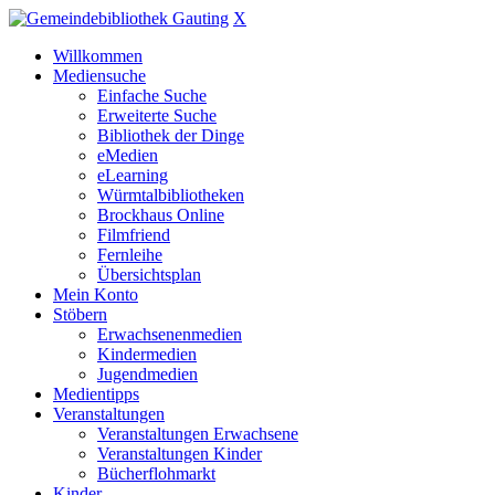
X
Willkommen
Mediensuche
Einfache Suche
Erweiterte Suche
Bibliothek der Dinge
eMedien
eLearning
Würmtalbibliotheken
Brockhaus Online
Filmfriend
Fernleihe
Übersichtsplan
Mein Konto
Stöbern
Erwachsenenmedien
Kindermedien
Jugendmedien
Medientipps
Veranstaltungen
Veranstaltungen Erwachsene
Veranstaltungen Kinder
Bücherflohmarkt
Kinder