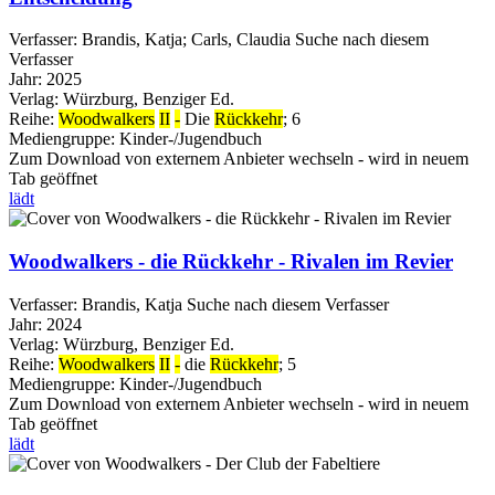
Verfasser:
Brandis, Katja
;
Carls, Claudia
Suche nach diesem
Verfasser
Jahr:
2025
Verlag:
Würzburg, Benziger Ed.
Reihe:
Woodwalkers
II
-
Die
Rückkehr
; 6
Mediengruppe:
Kinder-/Jugendbuch
Zum Download von externem Anbieter wechseln - wird in neuem
Tab geöffnet
lädt
Woodwalkers - die Rückkehr - Rivalen im Revier
Verfasser:
Brandis, Katja
Suche nach diesem Verfasser
Jahr:
2024
Verlag:
Würzburg, Benziger Ed.
Reihe:
Woodwalkers
II
-
die
Rückkehr
; 5
Mediengruppe:
Kinder-/Jugendbuch
Zum Download von externem Anbieter wechseln - wird in neuem
Tab geöffnet
lädt