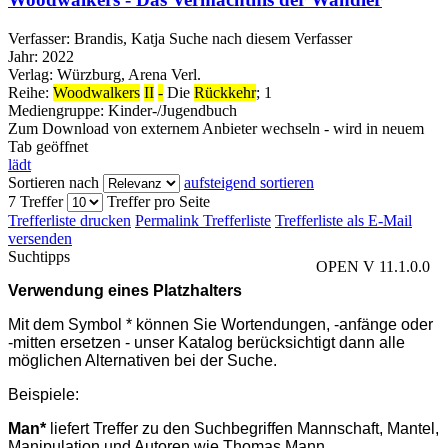
Verfasser:
Brandis, Katja
Suche nach diesem Verfasser
Jahr:
2022
Verlag:
Würzburg, Arena Verl.
Reihe:
Woodwalkers
II
-
Die
Rückkehr
; 1
Mediengruppe:
Kinder-/Jugendbuch
Zum Download von externem Anbieter wechseln - wird in neuem
Tab geöffnet
lädt
Sortieren nach
aufsteigend sortieren
7 Treffer
Treffer pro Seite
Trefferliste drucken
Permalink Trefferliste
Trefferliste als E-Mail
versenden
Suchtipps
OPEN V 11.1.0.0
Verwendung eines Platzhalters
Mit dem Symbol * können Sie Wortendungen, -anfänge oder
-mitten ersetzen - unser Katalog berücksichtigt dann alle
möglichen Alternativen bei der Suche.
Beispiele:
Man*
liefert Treffer zu den Suchbegriffen Mannschaft, Mantel,
Manipulation und Autoren wie Thomas Mann