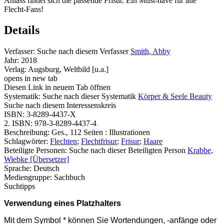
Anlass findet sich die passende Frisur. Ein Must-have für alle
Flecht-Fans!
Details
Verfasser:
Suche nach diesem Verfasser
Smith, Abby
Jahr:
2018
Verlag:
Augsburg, Weltbild [u.a.]
opens in new tab
Diesen Link in neuem Tab öffnen
Systematik:
Suche nach dieser Systematik
Körper & Seele Beauty
Suche nach diesem Interessenskreis
ISBN:
3-8289-4437-X
2. ISBN:
978-3-8289-4437-4
Beschreibung:
Ges., 112 Seiten : Illustrationen
Schlagwörter:
Flechten
;
Flechtfrisur
;
Frisur
;
Haare
Beteiligte Personen:
Suche nach dieser Beteiligten Person
Krabbe,
Wiebke [Übersetzer]
Sprache:
Deutsch
Mediengruppe:
Sachbuch
Suchtipps
Verwendung eines Platzhalters
Mit dem Symbol * können Sie Wortendungen, -anfänge oder