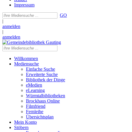
Impressum
GO
|
anmelden
|
anmelden
Willkommen
Mediensuche
Einfache Suche
Erweiterte Suche
Bibliothek der Dinge
eMedien
eLearning
Würmtalbibliotheken
Brockhaus Online
Filmfriend
Fernleihe
Übersichtsplan
Mein Konto
Stöbern