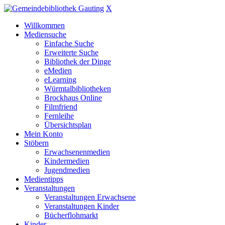
X
Willkommen
Mediensuche
Einfache Suche
Erweiterte Suche
Bibliothek der Dinge
eMedien
eLearning
Würmtalbibliotheken
Brockhaus Online
Filmfriend
Fernleihe
Übersichtsplan
Mein Konto
Stöbern
Erwachsenenmedien
Kindermedien
Jugendmedien
Medientipps
Veranstaltungen
Veranstaltungen Erwachsene
Veranstaltungen Kinder
Bücherflohmarkt
Kinder