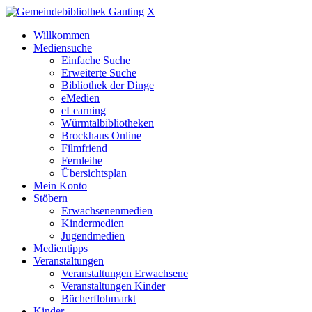
X
Willkommen
Mediensuche
Einfache Suche
Erweiterte Suche
Bibliothek der Dinge
eMedien
eLearning
Würmtalbibliotheken
Brockhaus Online
Filmfriend
Fernleihe
Übersichtsplan
Mein Konto
Stöbern
Erwachsenenmedien
Kindermedien
Jugendmedien
Medientipps
Veranstaltungen
Veranstaltungen Erwachsene
Veranstaltungen Kinder
Bücherflohmarkt
Kinder