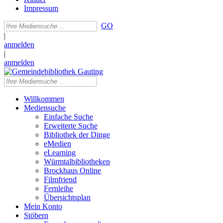
Impressum
GO
|
anmelden
|
anmelden
Willkommen
Mediensuche
Einfache Suche
Erweiterte Suche
Bibliothek der Dinge
eMedien
eLearning
Würmtalbibliotheken
Brockhaus Online
Filmfriend
Fernleihe
Übersichtsplan
Mein Konto
Stöbern