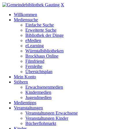
X
Willkommen
Mediensuche
Einfache Suche
Erweiterte Suche
Bibliothek der Dinge
eMedien
eLearning
Würmtalbibliotheken
Brockhaus Online
Filmfriend
Fernleihe
Übersichtsplan
Mein Konto
Stöbern
Erwachsenenmedien
Kindermedien
Jugendmedien
Medientipps
Veranstaltungen
Veranstaltungen Erwachsene
Veranstaltungen Kinder
Bücherflohmarkt
Kinder