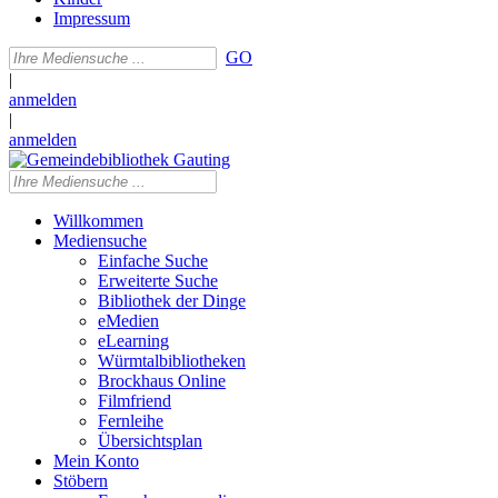
Impressum
GO
|
anmelden
|
anmelden
Willkommen
Mediensuche
Einfache Suche
Erweiterte Suche
Bibliothek der Dinge
eMedien
eLearning
Würmtalbibliotheken
Brockhaus Online
Filmfriend
Fernleihe
Übersichtsplan
Mein Konto
Stöbern