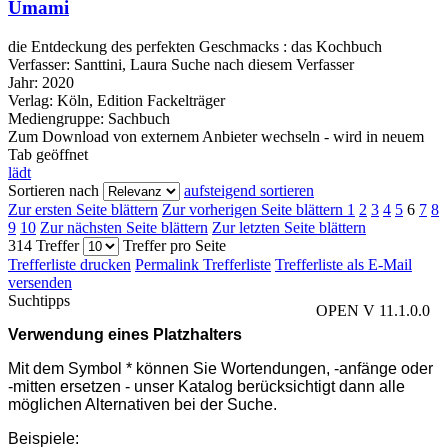
Umami
die Entdeckung des perfekten Geschmacks : das Kochbuch
Verfasser:
Santtini, Laura
Suche nach diesem Verfasser
Jahr:
2020
Verlag:
Köln, Edition Fackelträger
Mediengruppe:
Sachbuch
Zum Download von externem Anbieter wechseln - wird in neuem
Tab geöffnet
lädt
Sortieren nach
aufsteigend sortieren
Zur ersten Seite blättern
Zur vorherigen Seite blättern
1
2
3
4
5
6
7
8
9
10
Zur nächsten Seite blättern
Zur letzten Seite blättern
314 Treffer
Treffer pro Seite
Trefferliste drucken
Permalink Trefferliste
Trefferliste als E-Mail
versenden
Suchtipps
OPEN V 11.1.0.0
Verwendung eines Platzhalters
Mit dem Symbol * können Sie Wortendungen, -anfänge oder
-mitten ersetzen - unser Katalog berücksichtigt dann alle
möglichen Alternativen bei der Suche.
Beispiele: