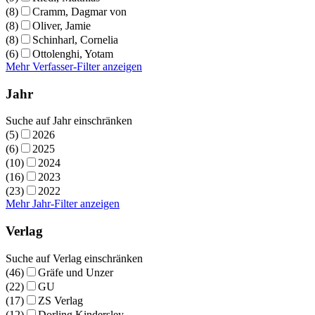
(8)
Cramm, Dagmar von
(8)
Oliver, Jamie
(8)
Schinharl, Cornelia
(6)
Ottolenghi, Yotam
Mehr Verfasser-Filter anzeigen
Jahr
Suche auf Jahr einschränken
(5)
2026
(6)
2025
(10)
2024
(16)
2023
(23)
2022
Mehr Jahr-Filter anzeigen
Verlag
Suche auf Verlag einschränken
(46)
Gräfe und Unzer
(22)
GU
(17)
ZS Verlag
(12)
Dorling Kindersley