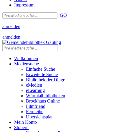
Impressum
GO
|
anmelden
|
anmelden
Willkommen
Mediensuche
Einfache Suche
Erweiterte Suche
Bibliothek der Dinge
eMedien
eLearning
Würmtalbibliotheken
Brockhaus Online
Filmfriend
Fernleihe
Übersichtsplan
Mein Konto
Stöbern