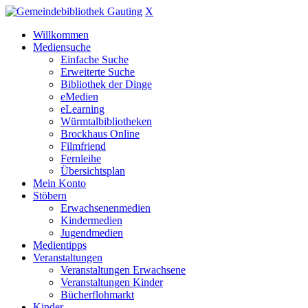
X
Willkommen
Mediensuche
Einfache Suche
Erweiterte Suche
Bibliothek der Dinge
eMedien
eLearning
Würmtalbibliotheken
Brockhaus Online
Filmfriend
Fernleihe
Übersichtsplan
Mein Konto
Stöbern
Erwachsenenmedien
Kindermedien
Jugendmedien
Medientipps
Veranstaltungen
Veranstaltungen Erwachsene
Veranstaltungen Kinder
Bücherflohmarkt
Kinder