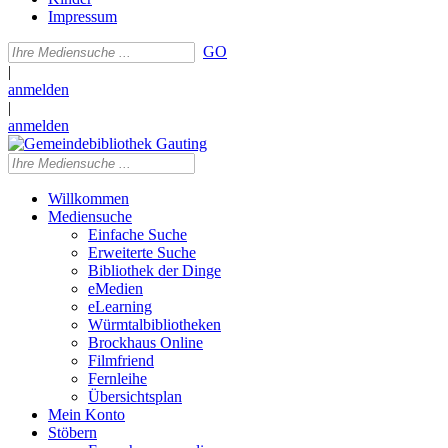
Impressum
GO
|
anmelden
|
anmelden
Willkommen
Mediensuche
Einfache Suche
Erweiterte Suche
Bibliothek der Dinge
eMedien
eLearning
Würmtalbibliotheken
Brockhaus Online
Filmfriend
Fernleihe
Übersichtsplan
Mein Konto
Stöbern