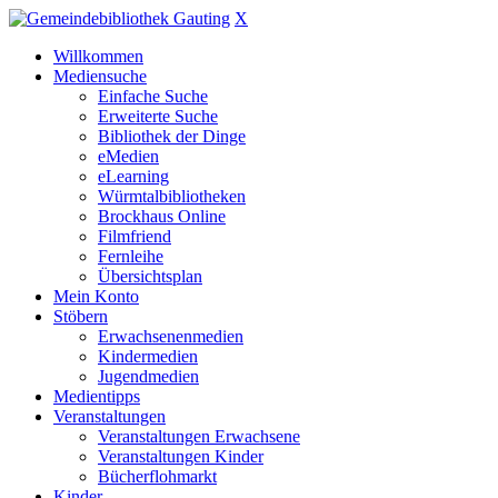
X
Willkommen
Mediensuche
Einfache Suche
Erweiterte Suche
Bibliothek der Dinge
eMedien
eLearning
Würmtalbibliotheken
Brockhaus Online
Filmfriend
Fernleihe
Übersichtsplan
Mein Konto
Stöbern
Erwachsenenmedien
Kindermedien
Jugendmedien
Medientipps
Veranstaltungen
Veranstaltungen Erwachsene
Veranstaltungen Kinder
Bücherflohmarkt
Kinder