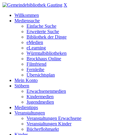
X
Willkommen
Mediensuche
Einfache Suche
Erweiterte Suche
Bibliothek der Dinge
eMedien
eLearning
Würmtalbibliotheken
Brockhaus Online
Filmfriend
Fernleihe
Übersichtsplan
Mein Konto
Stöbern
Erwachsenenmedien
Kindermedien
Jugendmedien
Medientipps
Veranstaltungen
Veranstaltungen Erwachsene
Veranstaltungen Kinder
Bücherflohmarkt
Kinder