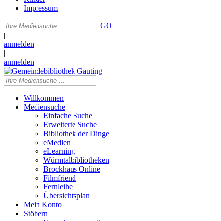
Impressum
GO
|
anmelden
|
anmelden
Willkommen
Mediensuche
Einfache Suche
Erweiterte Suche
Bibliothek der Dinge
eMedien
eLearning
Würmtalbibliotheken
Brockhaus Online
Filmfriend
Fernleihe
Übersichtsplan
Mein Konto
Stöbern