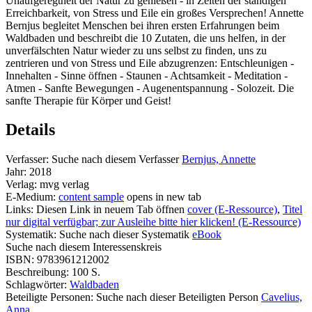
Unaufgeregtheit der Natur zu genießen - in Zeiten der ständigen
Erreichbarkeit, von Stress und Eile ein großes Versprechen! Annette
Bernjus begleitet Menschen bei ihren ersten Erfahrungen beim
Waldbaden und beschreibt die 10 Zutaten, die uns helfen, in der
unverfälschten Natur wieder zu uns selbst zu finden, uns zu
zentrieren und von Stress und Eile abzugrenzen: Entschleunigen -
Innehalten - Sinne öffnen - Staunen - Achtsamkeit - Meditation -
Atmen - Sanfte Bewegungen - Augenentspannung - Solozeit. Die
sanfte Therapie für Körper und Geist!
Details
Verfasser:
Suche nach diesem Verfasser
Bernjus, Annette
Jahr:
2018
Verlag:
mvg verlag
E-Medium:
content sample
opens in new tab
Links:
Diesen Link in neuem Tab öffnen
cover (E-Ressource)
,
Titel
nur digital verfügbar; zur Ausleihe bitte hier klicken! (E-Ressource)
Systematik:
Suche nach dieser Systematik
eBook
Suche nach diesem Interessenskreis
ISBN:
9783961212002
Beschreibung:
100 S.
Schlagwörter:
Waldbaden
Beteiligte Personen:
Suche nach dieser Beteiligten Person
Cavelius,
Anna