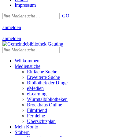
Impressum
GO
|
anmelden
|
anmelden
Willkommen
Mediensuche
Einfache Suche
Erweiterte Suche
Bibliothek der Dinge
eMedien
eLearning
Würmtalbibliotheken
Brockhaus Online
Filmfriend
Fernleihe
Übersichtsplan
Mein Konto
Stöbern