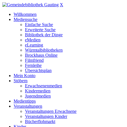
X
Willkommen
Mediensuche
Einfache Suche
Erweiterte Suche
Bibliothek der Dinge
eMedien
eLearning
Würmtalbibliotheken
Brockhaus Online
Filmfriend
Fernleihe
Übersichtsplan
Mein Konto
Stöbern
Erwachsenenmedien
Kindermedien
Jugendmedien
Medientipps
Veranstaltungen
Veranstaltungen Erwachsene
Veranstaltungen Kinder
Bücherflohmarkt
Kinder