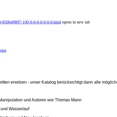
-0-850649897-100-0-0-0-0-0-0-0.html
opens in new tab
Anna
ten ersetzen - unser Katalog berücksichtigt dann alle mögliche
l, Manipulation und Autoren wie Thomas Mann
uf und Wasserlauf