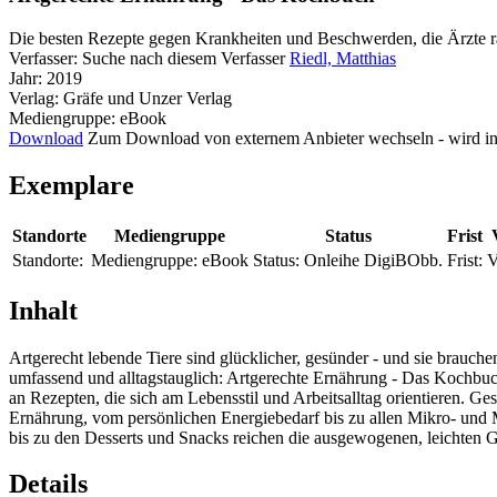
Die besten Rezepte gegen Krankheiten und Beschwerden, die Ärzte r
Verfasser:
Suche nach diesem Verfasser
Riedl, Matthias
Jahr:
2019
Verlag:
Gräfe und Unzer Verlag
Mediengruppe:
eBook
Download
Zum Download von externem Anbieter wechseln - wird in
Exemplare
Standorte
Mediengruppe
Status
Frist
Standorte:
Mediengruppe:
eBook
Status:
Onleihe DigiBObb.
Frist:
V
Inhalt
Artgerecht lebende Tiere sind glücklicher, gesünder - und sie brauch
umfassend und alltagstauglich: Artgerechte Ernährung - Das Kochbuch
an Rezepten, die sich am Lebensstil und Arbeitsalltag orientieren. Ge
Ernährung, vom persönlichen Energiebedarf bis zu allen Mikro- und M
bis zu den Desserts und Snacks reichen die ausgewogenen, leichten 
Details