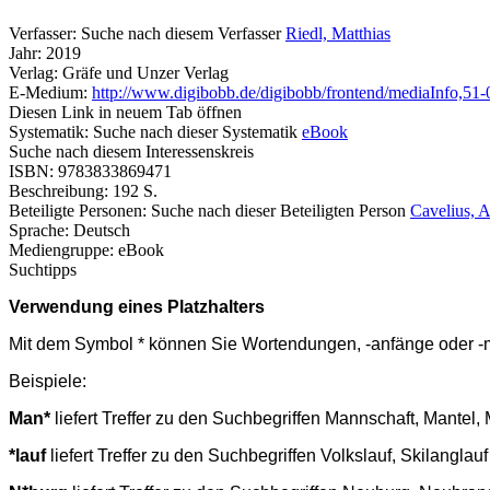
Verfasser:
Suche nach diesem Verfasser
Riedl, Matthias
Jahr:
2019
Verlag:
Gräfe und Unzer Verlag
E-Medium:
http://www.digibobb.de/digibobb/frontend/mediaInfo,51
Diesen Link in neuem Tab öffnen
Systematik:
Suche nach dieser Systematik
eBook
Suche nach diesem Interessenskreis
ISBN:
9783833869471
Beschreibung:
192 S.
Beteiligte Personen:
Suche nach dieser Beteiligten Person
Cavelius, 
Sprache:
Deutsch
Mediengruppe:
eBook
Suchtipps
Verwendung eines Platzhalters
Mit dem Symbol * können Sie Wortendungen, -anfänge oder -mit
Beispiele:
Man*
liefert Treffer zu den Suchbegriffen Mannschaft, Mante
*lauf
liefert Treffer zu den Suchbegriffen Volkslauf, Skilangla