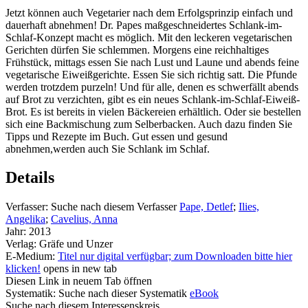
Jetzt können auch Vegetarier nach dem Erfolgsprinzip einfach und
dauerhaft abnehmen! Dr. Papes maßgeschneidertes Schlank-im-
Schlaf-Konzept macht es möglich. Mit den leckeren vegetarischen
Gerichten dürfen Sie schlemmen. Morgens eine reichhaltiges
Frühstück, mittags essen Sie nach Lust und Laune und abends feine
vegetarische Eiweißgerichte. Essen Sie sich richtig satt. Die Pfunde
werden trotzdem purzeln! Und für alle, denen es schwerfällt abends
auf Brot zu verzichten, gibt es ein neues Schlank-im-Schlaf-Eiweiß-
Brot. Es ist bereits in vielen Bäckereien erhältlich. Oder sie bestellen
sich eine Backmischung zum Selberbacken. Auch dazu finden Sie
Tipps und Rezepte im Buch. Gut essen und gesund
abnehmen,werden auch Sie Schlank im Schlaf.
Details
Verfasser:
Suche nach diesem Verfasser
Pape, Detlef
;
Ilies,
Angelika
;
Cavelius, Anna
Jahr:
2013
Verlag:
Gräfe und Unzer
E-Medium:
Titel nur digital verfügbar; zum Downloaden bitte hier
klicken!
opens in new tab
Diesen Link in neuem Tab öffnen
Systematik:
Suche nach dieser Systematik
eBook
Suche nach diesem Interessenskreis