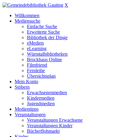
X
Willkommen
Mediensuche
Einfache Suche
Erweiterte Suche
Bibliothek der Dinge
eMedien
eLearning
Würmtalbibliotheken
Brockhaus Online
Filmfriend
Fernleihe
Übersichtsplan
Mein Konto
Stöbern
Erwachsenenmedien
Kindermedien
Jugendmedien
Medientipps
Veranstaltungen
Veranstaltungen Erwachsene
Veranstaltungen Kinder
Bücherflohmarkt
Kinder