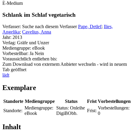
E-Medium
Schlank im Schlaf vegetarisch
Verfasser:
Suche nach diesem Verfasser
Pape, Detlef
;
Ilies,
Angelika
;
Cavelius, Anna
Jahr:
2013
Verlag:
Gräfe und Unzer
Mediengruppe:
eBook
Vorbestellbar:
Ja
Nein
Voraussichtlich entliehen bis:
Zum Download von externem Anbieter wechseln - wird in neuem
Tab geöffnet
lädt
Exemplare
Standorte
Mediengruppe
Status
Frist
Vorbestellungen
Mediengruppe:
Status:
Onleihe
Vorbestellungen:
Standorte:
Frist:
eBook
DigiBObb.
0
Inhalt