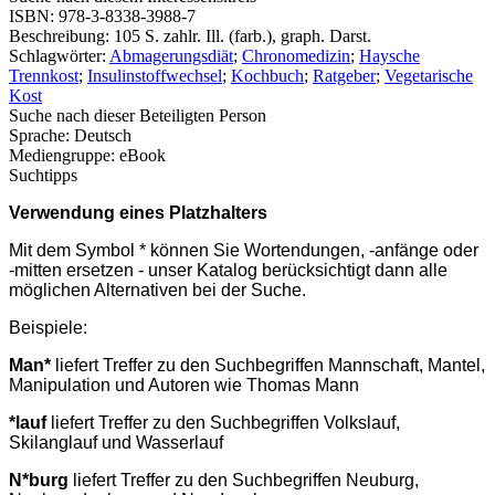
ISBN:
978-3-8338-3988-7
Beschreibung:
105 S. zahlr. Ill. (farb.), graph. Darst.
Schlagwörter:
Abmagerungsdiät
;
Chronomedizin
;
Haysche
Trennkost
;
Insulinstoffwechsel
;
Kochbuch
;
Ratgeber
;
Vegetarische
Kost
Suche nach dieser Beteiligten Person
Sprache:
Deutsch
Mediengruppe:
eBook
Suchtipps
Verwendung eines Platzhalters
Mit dem Symbol * können Sie Wortendungen, -anfänge oder
-mitten ersetzen - unser Katalog berücksichtigt dann alle
möglichen Alternativen bei der Suche.
Beispiele:
Man*
liefert Treffer zu den Suchbegriffen Mannschaft, Mantel,
Manipulation und Autoren wie Thomas Mann
*lauf
liefert Treffer zu den Suchbegriffen Volkslauf,
Skilanglauf und Wasserlauf
N*burg
liefert Treffer zu den Suchbegriffen Neuburg,