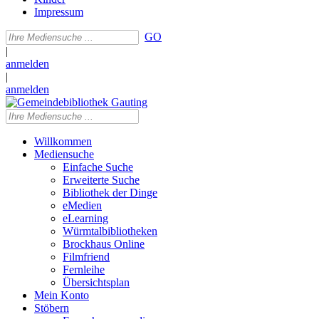
Impressum
GO
|
anmelden
|
anmelden
Willkommen
Mediensuche
Einfache Suche
Erweiterte Suche
Bibliothek der Dinge
eMedien
eLearning
Würmtalbibliotheken
Brockhaus Online
Filmfriend
Fernleihe
Übersichtsplan
Mein Konto
Stöbern