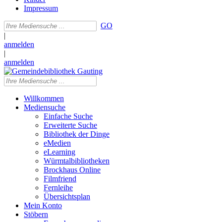
Impressum
GO
|
anmelden
|
anmelden
Willkommen
Mediensuche
Einfache Suche
Erweiterte Suche
Bibliothek der Dinge
eMedien
eLearning
Würmtalbibliotheken
Brockhaus Online
Filmfriend
Fernleihe
Übersichtsplan
Mein Konto
Stöbern