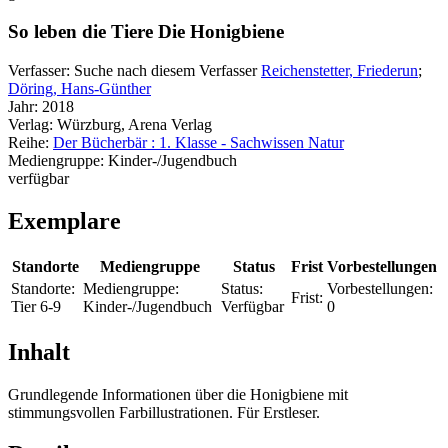
So leben die Tiere Die Honigbiene
Verfasser:
Suche nach diesem Verfasser
Reichenstetter, Friederun
;
Döring, Hans-Günther
Jahr:
2018
Verlag:
Würzburg, Arena Verlag
Reihe:
Der Bücherbär : 1. Klasse - Sachwissen Natur
Mediengruppe:
Kinder-/Jugendbuch
verfügbar
Exemplare
Standorte
Mediengruppe
Status
Frist
Vorbestellungen
Standorte:
Mediengruppe:
Status:
Vorbestellungen:
Frist:
Tier 6-9
Kinder-/Jugendbuch
Verfügbar
0
Inhalt
Grundlegende Informationen über die Honigbiene mit
stimmungsvollen Farbillustrationen. Für Erstleser.