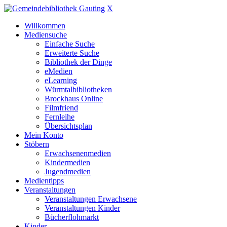
X
Willkommen
Mediensuche
Einfache Suche
Erweiterte Suche
Bibliothek der Dinge
eMedien
eLearning
Würmtalbibliotheken
Brockhaus Online
Filmfriend
Fernleihe
Übersichtsplan
Mein Konto
Stöbern
Erwachsenenmedien
Kindermedien
Jugendmedien
Medientipps
Veranstaltungen
Veranstaltungen Erwachsene
Veranstaltungen Kinder
Bücherflohmarkt
Kinder