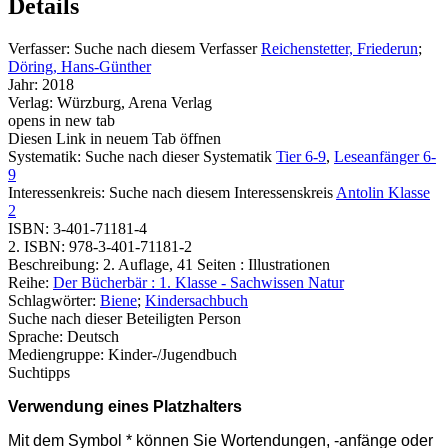
Details
Verfasser:
Suche nach diesem Verfasser
Reichenstetter, Friederun
;
Döring, Hans-Günther
Jahr:
2018
Verlag:
Würzburg, Arena Verlag
opens in new tab
Diesen Link in neuem Tab öffnen
Systematik:
Suche nach dieser Systematik
Tier 6-9
,
Leseanfänger 6-
9
Interessenkreis:
Suche nach diesem Interessenskreis
Antolin Klasse
2
ISBN:
3-401-71181-4
2. ISBN:
978-3-401-71181-2
Beschreibung:
2. Auflage, 41 Seiten : Illustrationen
Reihe:
Der Bücherbär : 1. Klasse - Sachwissen Natur
Schlagwörter:
Biene
;
Kindersachbuch
Suche nach dieser Beteiligten Person
Sprache:
Deutsch
Mediengruppe:
Kinder-/Jugendbuch
Suchtipps
Verwendung eines Platzhalters
Mit dem Symbol * können Sie Wortendungen, -anfänge oder