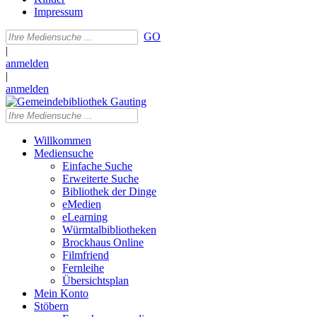
Impressum
GO
|
anmelden
|
anmelden
Willkommen
Mediensuche
Einfache Suche
Erweiterte Suche
Bibliothek der Dinge
eMedien
eLearning
Würmtalbibliotheken
Brockhaus Online
Filmfriend
Fernleihe
Übersichtsplan
Mein Konto
Stöbern