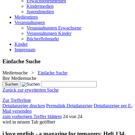
Erwachsenenmedien
Kindermedien
Jugendmedien
Medientipps
Veranstaltungen
Veranstaltungen Erwachsene
Veranstaltungen Kinder
Bücherflohmarkt
Kinder
Impressum
Einfache Suche
Mediensuche
>
Einfache Suche
Ihre Mediensuche
Zurück zur erweiterten Suche
Zur Trefferliste
Detailanzeige drucken
Permalink Detailanzeige
Detailanzeige per E-
Mail versenden
zum vorherigen Treffer blättern
24 von 24
wird in neuem Tab geöffnet
i love english - a magazine for teenagers; Heft 134,