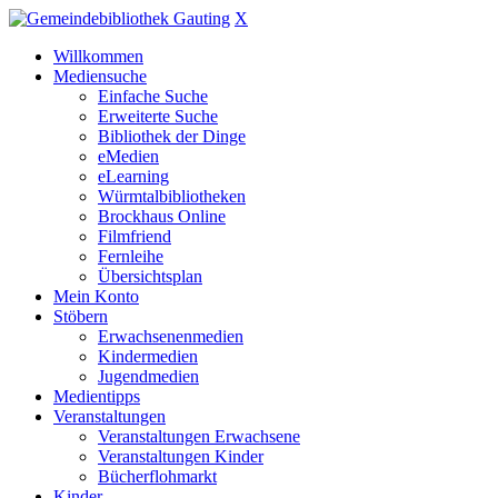
X
Willkommen
Mediensuche
Einfache Suche
Erweiterte Suche
Bibliothek der Dinge
eMedien
eLearning
Würmtalbibliotheken
Brockhaus Online
Filmfriend
Fernleihe
Übersichtsplan
Mein Konto
Stöbern
Erwachsenenmedien
Kindermedien
Jugendmedien
Medientipps
Veranstaltungen
Veranstaltungen Erwachsene
Veranstaltungen Kinder
Bücherflohmarkt
Kinder