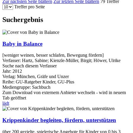
Zur nächsten Seite blättern
Zur letzten Seite blättern
79 Treffer
Treffer pro Seite
Suchergebnis
Baby in Balance
[weniger weinen, besser schlafen, Bewegung fördern]
Verfasser:
Hartz, Sabine
;
Kienzle-Müller, Birgit
;
Höwer, Ulrike
Suche nach diesem Verfasser
Jahr:
2012
Verlag:
München, Gräfe und Unzer
Reihe:
GU-Ratgeber Kinder, GU-Plus
Mediengruppe:
Sachbuch
Zum Download von externem Anbieter wechseln - wird in neuem
Tab geöffnet
lädt
Krippenkinder begleiten, fördern, unterstützen
über 200 gezielte, spielerische Angebote für Kinder von 0 bis 3