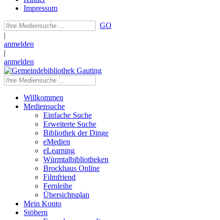
Impressum
GO
|
anmelden
|
anmelden
Willkommen
Mediensuche
Einfache Suche
Erweiterte Suche
Bibliothek der Dinge
eMedien
eLearning
Würmtalbibliotheken
Brockhaus Online
Filmfriend
Fernleihe
Übersichtsplan
Mein Konto
Stöbern