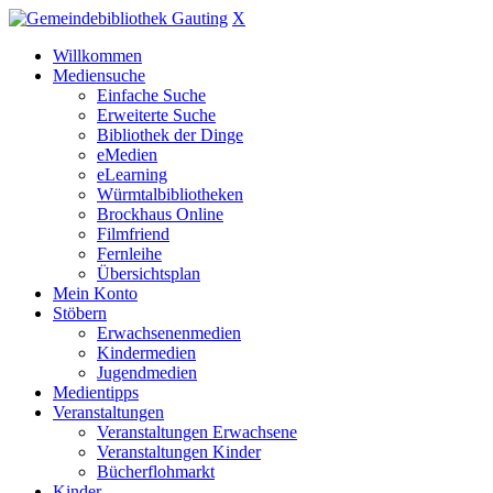
X
Willkommen
Mediensuche
Einfache Suche
Erweiterte Suche
Bibliothek der Dinge
eMedien
eLearning
Würmtalbibliotheken
Brockhaus Online
Filmfriend
Fernleihe
Übersichtsplan
Mein Konto
Stöbern
Erwachsenenmedien
Kindermedien
Jugendmedien
Medientipps
Veranstaltungen
Veranstaltungen Erwachsene
Veranstaltungen Kinder
Bücherflohmarkt
Kinder