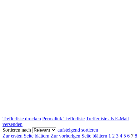
Trefferliste drucken
Permalink Trefferliste
Trefferliste als E-Mail
versenden
Sortieren nach
aufsteigend sortieren
Zur ersten Seite blättern
Zur vorherigen Seite blättern
1
2
3
4
5
6
7
8