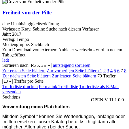
Freiheit von der Pille
eine Unabhängigkeitserklärung
Verfasser:
Kray, Sabine
Suche nach diesem Verfasser
Jahr:
2017
Verlag:
Tempo
Mediengruppe:
Sachbuch
Zum Download von externem Anbieter wechseln - wird in neuem
Tab geöffnet
lädt
Sortieren nach
aufsteigend sortieren
Zur ersten Seite blättern
Zur vorherigen Seite blättern
1
2
3
4
5
6
7
8
Zur nächsten Seite blättern
Zur letzten Seite blättern
79 Treffer
Treffer pro Seite
Trefferliste drucken
Permalink Trefferliste
Trefferliste als E-Mail
versenden
Suchtipps
OPEN V 11.1.0.0
Verwendung eines Platzhalters
Mit dem Symbol * können Sie Wortendungen, -anfänge oder
-mitten ersetzen - unser Katalog berücksichtigt dann alle
möglichen Alternativen bei der Suche.