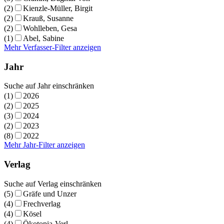
(2)
Kienzle-Müller, Birgit
(2)
Krauß, Susanne
(2)
Wohlleben, Gesa
(1)
Abel, Sabine
Mehr Verfasser-Filter anzeigen
Jahr
Suche auf Jahr einschränken
(1)
2026
(2)
2025
(3)
2024
(2)
2023
(8)
2022
Mehr Jahr-Filter anzeigen
Verlag
Suche auf Verlag einschränken
(5)
Gräfe und Unzer
(4)
Frechverlag
(4)
Kösel
(4)
Ökotopia-Verl.