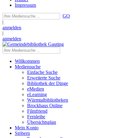
Impressum
GO
|
anmelden
|
anmelden
Willkommen
Mediensuche
Einfache Suche
Erweiterte Suche
Bibliothek der Dinge
eMedien
eLearning
Würmtalbibliotheken
Brockhaus Online
Filmfriend
Fernleihe
Übersichtsplan
Mein Konto
Stöbern