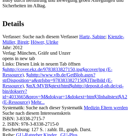
Baby durch Berührung und Bewegung geben Anregungen und
Sicherheiten im Alltag.
Details
Verfasser:
Suche nach diesem Verfasser
Hartz, Sabine
;
Kienzle-
Müller, Birgit
;
Höwer, Ulrike
Jahr:
2012
Verlag:
München, Gräfe und Unzer
opens in new tab
Links:
Diesen Link in neuem Tab öffnen
$uhttp://cover.ekz.de/9783833827150.jpg$qcover/jpg (E-
Ressource)
,
$uhttp://www.vlb.de/GetBlob.aspx?
strDisposition=a&strIsbn=9783833827150$3Titelbild (E-
Ressource)
,
$mX:MVB$qtext/html$uhttp://deposit.d-nb.de/cgi-
bin/dokserv?
id=4033665&prov=M&dokvar=1&dokext=htm$3Inhaltstext$A2
(E-Ressource)
Mehr...
Systematik:
Suche nach dieser Systematik
Medizin Eltern werden
Suche nach diesem Interessenskreis
ISBN:
3-8338-2715-7
2. ISBN:
978-3-8338-2715-0
Beschreibung:
127 S. : zahlr. Ill., graph. Darst.
Reihe:
GU-Ratgeber Kinder
,
GU-Plus