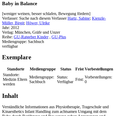
Baby in Balance
[weniger weinen, besser schlafen, Bewegung fördern]
Verfasser:
Suche nach diesem Verfasser
Hartz, Sabine
;
Kienzle-
Müller, Birgit
;
Höwer, Ulrike
Jahr:
2012
Verlag:
München, Gräfe und Unzer
Reihe:
GU-Ratgeber Kinder
,
GU-Plus
Mediengruppe:
Sachbuch
verfügbar
Exemplare
Standorte
Mediengruppe
Status
Frist
Vorbestellungen
Standorte:
Mediengruppe:
Status:
Vorbestellungen:
Medizin Eltern
Frist:
Sachbuch
Verfügbar
0
werden
Inhalt
Verständliche Informationen aus Physiotherapie, Trageschule und
Kinaesthetics Infant Handling zum achtsamen Umgang mit dem