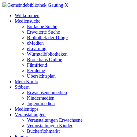
X
Willkommen
Mediensuche
Einfache Suche
Erweiterte Suche
Bibliothek der Dinge
eMedien
eLearning
Würmtalbibliotheken
Brockhaus Online
Filmfriend
Fernleihe
Übersichtsplan
Mein Konto
Stöbern
Erwachsenenmedien
Kindermedien
Jugendmedien
Medientipps
Veranstaltungen
Veranstaltungen Erwachsene
Veranstaltungen Kinder
Bücherflohmarkt
Kinder