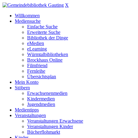
X
Willkommen
Mediensuche
Einfache Suche
Erweiterte Suche
Bibliothek der Dinge
eMedien
eLearning
Würmtalbibliotheken
Brockhaus Online
Filmfriend
Fernleihe
Übersichtsplan
Mein Konto
Stöbern
Erwachsenenmedien
Kindermedien
Jugendmedien
Medientipps
Veranstaltungen
Veranstaltungen Erwachsene
Veranstaltungen Kinder
Bücherflohmarkt
Kinder