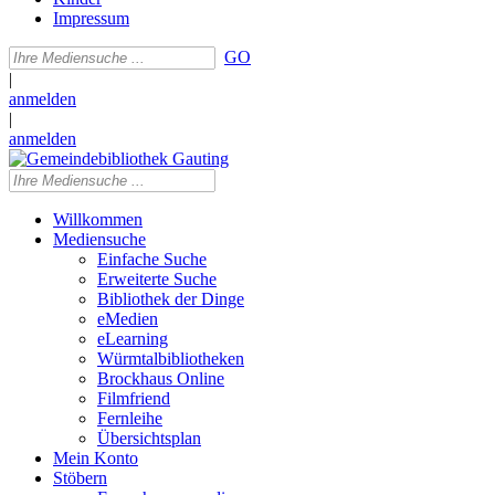
Impressum
GO
|
anmelden
|
anmelden
Willkommen
Mediensuche
Einfache Suche
Erweiterte Suche
Bibliothek der Dinge
eMedien
eLearning
Würmtalbibliotheken
Brockhaus Online
Filmfriend
Fernleihe
Übersichtsplan
Mein Konto
Stöbern