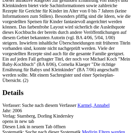
Dieser attraktive Ratgeber zur gesunden Ernährung von Babys und
Kleinkindern bietet viele Sachinformationen sowie zahlreiche
Rezepte für Gerichte für Kinder im Alter von 0 bis 7 Jahren (keine
Informationen zum Stillen). Besonders pfiffig sind die Ideen, wie die
vorgestellten Speisen für Kinder fantasievoll angerichtet werden
können. Das farbenfrohe Layout wird sicherlich die Ausleihquote
dieses Kochbuchs der bereits durch andere Veröffentlichungen auf
diesem Gebiet bekannten Autorin (vgl. BA 4/06, 5/04, 1/00)
steigern. Inwiefern inhaltliche Überschneidungen mit früheren Titeln
vorhanden sind, konnte nicht nachgeprüft werden. Viele der
vorgestellten Rezepte sind auch für die gesamte Familie geeignet.
Ein auf jeden Fall gefragter Titel, der noch vor Michael Koch "Mein
Baby-Kochbuch" (BA 8/06), Cornelia Klaeger "Die richtige
Ernährung für Babys und Kleinkinder" (BA 7/06) angeschafft
werden sollte. Mit einem Sachregister und einer Speiseplan-
Übersicht. (2)
Details
Verfasser:
Suche nach diesem Verfasser
Karmel, Annabel
Jahr:
2006
Verlag:
Starnberg, Dorling Kindersley
opens in new tab
Diesen Link in neuem Tab öffnen
Systematik:
Suche nach dieser Systematik
Medizin Eltern werden