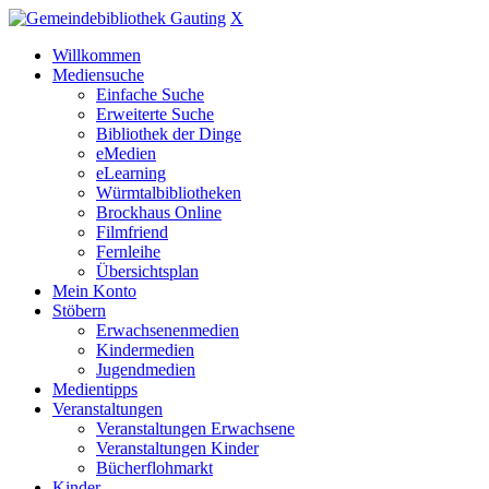
X
Willkommen
Mediensuche
Einfache Suche
Erweiterte Suche
Bibliothek der Dinge
eMedien
eLearning
Würmtalbibliotheken
Brockhaus Online
Filmfriend
Fernleihe
Übersichtsplan
Mein Konto
Stöbern
Erwachsenenmedien
Kindermedien
Jugendmedien
Medientipps
Veranstaltungen
Veranstaltungen Erwachsene
Veranstaltungen Kinder
Bücherflohmarkt
Kinder