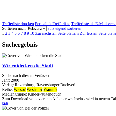
Trefferliste drucken
Permalink Trefferliste
Trefferliste als E-Mail ver
Sortieren nach
aufsteigend sortieren
1
2
3
4
5
6
7
8
9
10
Zur nächsten Seite blättern
Zur letzten Seite blätt
Suchergebnis
Wir entdecken die Stadt
Suche nach diesem Verfasser
Jahr:
2000
Verlag:
Ravensburg, Ravensburger Buchverl
Reihe:
Wieso?
Weshalb?
Warum?
Mediengruppe:
Kinder-/Jugendbuch
Zum Download von externem Anbieter wechseln - wird in neuem Tab
lädt