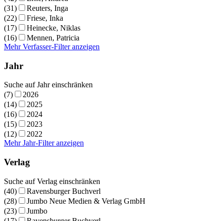
(31)
Reuters, Inga
(22)
Friese, Inka
(17)
Heinecke, Niklas
(16)
Mennen, Patricia
Mehr Verfasser-Filter anzeigen
Jahr
Suche auf Jahr einschränken
(7)
2026
(14)
2025
(16)
2024
(15)
2023
(12)
2022
Mehr Jahr-Filter anzeigen
Verlag
Suche auf Verlag einschränken
(40)
Ravensburger Buchverl
(28)
Jumbo Neue Medien & Verlag GmbH
(23)
Jumbo
(17)
Ravensburger Buchverl.