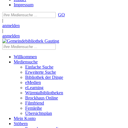
Impressum
GO
|
anmelden
|
anmelden
Willkommen
Mediensuche
Einfache Suche
Erweiterte Suche
Bibliothek der Dinge
eMedien
eLearning
Würmtalbibliotheken
Brockhaus Online
Filmfriend
Fernleihe
Übersichtsplan
Mein Konto
Stöbern