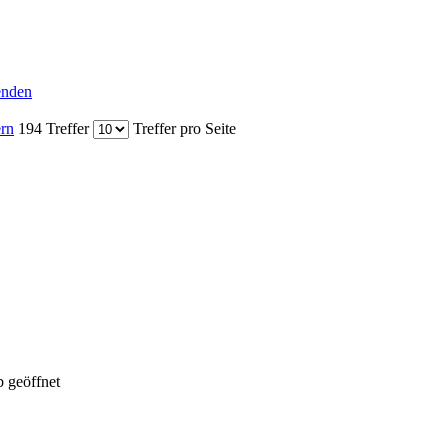
senden
ern
194 Treffer
Treffer pro Seite
 geöffnet