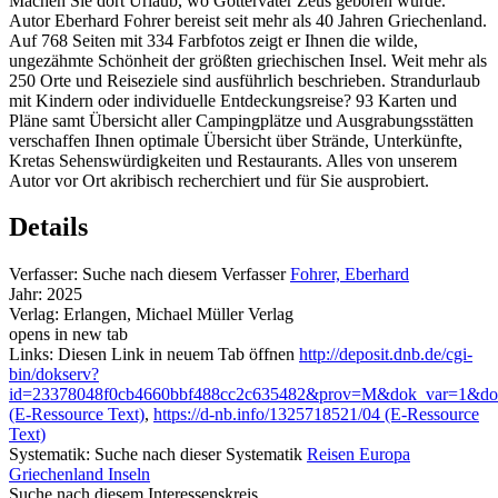
Machen Sie dort Urlaub, wo Göttervater Zeus geboren wurde.
Autor Eberhard Fohrer bereist seit mehr als 40 Jahren Griechenland.
Auf 768 Seiten mit 334 Farbfotos zeigt er Ihnen die wilde,
ungezähmte Schönheit der größten griechischen Insel. Weit mehr als
250 Orte und Reiseziele sind ausführlich beschrieben. Strandurlaub
mit Kindern oder individuelle Entdeckungsreise? 93 Karten und
Pläne samt Übersicht aller Campingplätze und Ausgrabungsstätten
verschaffen Ihnen optimale Übersicht über Strände, Unterkünfte,
Kretas Sehenswürdigkeiten und Restaurants. Alles von unserem
Autor vor Ort akribisch recherchiert und für Sie ausprobiert.
Details
Verfasser:
Suche nach diesem Verfasser
Fohrer, Eberhard
Jahr:
2025
Verlag:
Erlangen, Michael Müller Verlag
opens in new tab
Links:
Diesen Link in neuem Tab öffnen
http://deposit.dnb.de/cgi-
bin/dokserv?
id=23378048f0cb4660bbf488cc2c635482&prov=M&dok_var=1&do
(E-Ressource Text)
,
https://d-nb.info/1325718521/04 (E-Ressource
Text)
Systematik:
Suche nach dieser Systematik
Reisen Europa
Griechenland Inseln
Suche nach diesem Interessenskreis