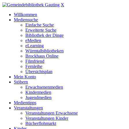
X
Willkommen
Mediensuche
Einfache Suche
Erweiterte Suche
Bibliothek der Dinge
eMedien
eLearning
Würmtalbibliotheken
Brockhaus Online
Filmfriend
Fernleihe
Übersichtsplan
Mein Konto
Stöbern
Erwachsenenmedien
Kindermedien
Jugendmedien
Medientipps
Veranstaltungen
Veranstaltungen Erwachsene
Veranstaltungen Kinder
Bücherflohmarkt
Kinder