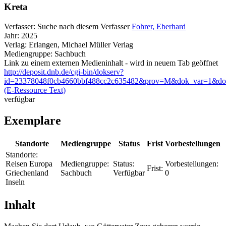
Kreta
Verfasser:
Suche nach diesem Verfasser
Fohrer, Eberhard
Jahr:
2025
Verlag:
Erlangen, Michael Müller Verlag
Mediengruppe:
Sachbuch
Link zu einem externen Medieninhalt - wird in neuem Tab geöffnet
http://deposit.dnb.de/cgi-bin/dokserv?
id=23378048f0cb4660bbf488cc2c635482&prov=M&dok_var=1&do
(E-Ressource Text)
verfügbar
Exemplare
Standorte
Mediengruppe
Status
Frist
Vorbestellungen
Standorte:
Reisen Europa
Mediengruppe:
Status:
Vorbestellungen:
Frist:
Griechenland
Sachbuch
Verfügbar
0
Inseln
Inhalt