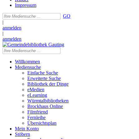
Impressum
GO
|
anmelden
|
anmelden
Willkommen
Mediensuche
Einfache Suche
Erweiterte Suche
Bibliothek der Dinge
eMedien
eLearning
Würmtalbibliotheken
Brockhaus Online
Filmfriend
Fernleihe
Übersichtsplan
Mein Konto
Stöbern