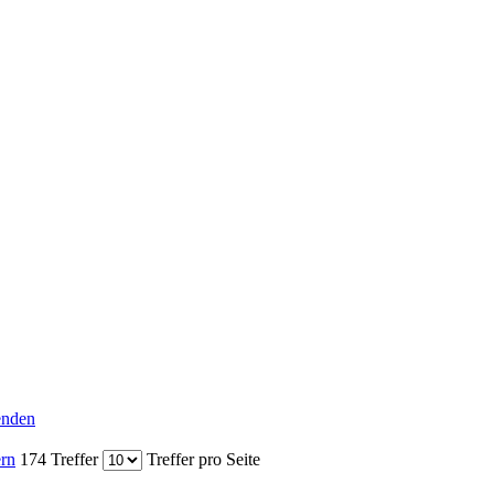
senden
ern
174 Treffer
Treffer pro Seite