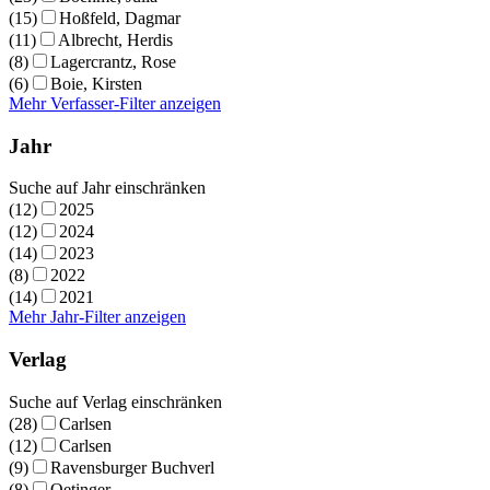
(15)
Hoßfeld, Dagmar
(11)
Albrecht, Herdis
(8)
Lagercrantz, Rose
(6)
Boie, Kirsten
Mehr Verfasser-Filter anzeigen
Jahr
Suche auf Jahr einschränken
(12)
2025
(12)
2024
(14)
2023
(8)
2022
(14)
2021
Mehr Jahr-Filter anzeigen
Verlag
Suche auf Verlag einschränken
(28)
Carlsen
(12)
Carlsen
(9)
Ravensburger Buchverl
(8)
Oetinger