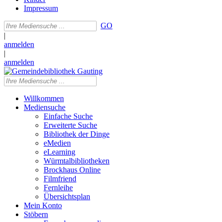
Impressum
GO
|
anmelden
|
anmelden
Willkommen
Mediensuche
Einfache Suche
Erweiterte Suche
Bibliothek der Dinge
eMedien
eLearning
Würmtalbibliotheken
Brockhaus Online
Filmfriend
Fernleihe
Übersichtsplan
Mein Konto
Stöbern