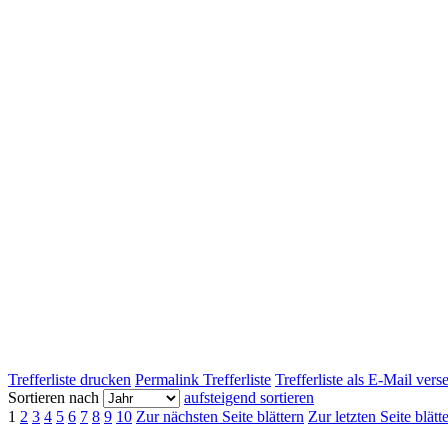
Trefferliste drucken
Permalink Trefferliste
Trefferliste als E-Mail ver
Sortieren nach
aufsteigend sortieren
1
2
3
4
5
6
7
8
9
10
Zur nächsten Seite blättern
Zur letzten Seite blätt