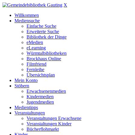
X
Willkommen
Mediensuche
Einfache Suche
Erweiterte Suche
Bibliothek der Dinge
eMedien
eLearning
Würmtalbibliotheken
Brockhaus Online
Filmfriend
Fernleihe
Übersichtsplan
Mein Konto
Stöbern
Erwachsenenmedien
Kindermedien
Jugendmedien
Medientipps
Veranstaltungen
Veranstaltungen Erwachsene
Veranstaltungen Kinder
Bücherflohmarkt
Kinder