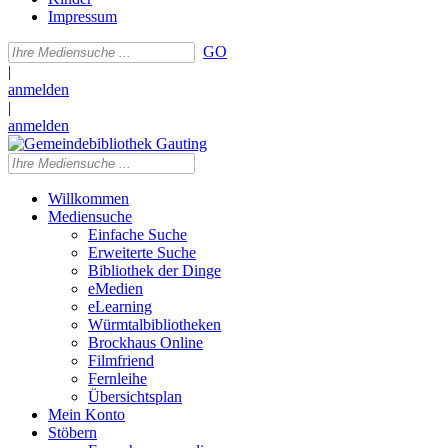
Impressum
GO
|
anmelden
|
anmelden
Willkommen
Mediensuche
Einfache Suche
Erweiterte Suche
Bibliothek der Dinge
eMedien
eLearning
Würmtalbibliotheken
Brockhaus Online
Filmfriend
Fernleihe
Übersichtsplan
Mein Konto
Stöbern