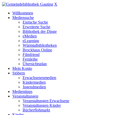
X
Willkommen
Mediensuche
Einfache Suche
Erweiterte Suche
Bibliothek der Dinge
eMedien
eLearning
Würmtalbibliotheken
Brockhaus Online
Filmfriend
Fernleihe
Übersichtsplan
Mein Konto
Stöbern
Erwachsenenmedien
Kindermedien
Jugendmedien
Medientipps
Veranstaltungen
Veranstaltungen Erwachsene
Veranstaltungen Kinder
Bücherflohmarkt
Kinder