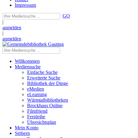
Impressum
GO
|
anmelden
|
anmelden
Willkommen
Mediensuche
Einfache Suche
Erweiterte Suche
Bibliothek der Dinge
eMedien
eLearning
Würmtalbibliotheken
Brockhaus Online
Filmfriend
Fernleihe
Übersichtsplan
Mein Konto
Stöbern