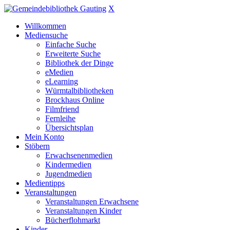
X
Willkommen
Mediensuche
Einfache Suche
Erweiterte Suche
Bibliothek der Dinge
eMedien
eLearning
Würmtalbibliotheken
Brockhaus Online
Filmfriend
Fernleihe
Übersichtsplan
Mein Konto
Stöbern
Erwachsenenmedien
Kindermedien
Jugendmedien
Medientipps
Veranstaltungen
Veranstaltungen Erwachsene
Veranstaltungen Kinder
Bücherflohmarkt
Kinder