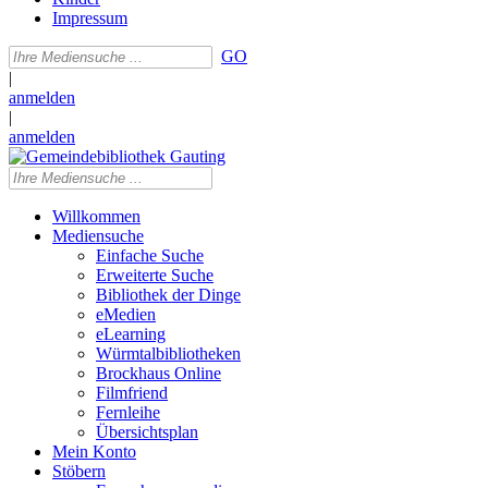
Impressum
GO
|
anmelden
|
anmelden
Willkommen
Mediensuche
Einfache Suche
Erweiterte Suche
Bibliothek der Dinge
eMedien
eLearning
Würmtalbibliotheken
Brockhaus Online
Filmfriend
Fernleihe
Übersichtsplan
Mein Konto
Stöbern