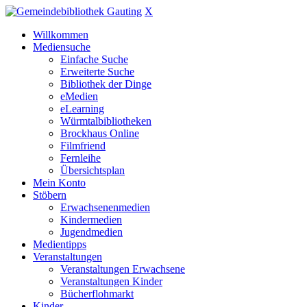
X
Willkommen
Mediensuche
Einfache Suche
Erweiterte Suche
Bibliothek der Dinge
eMedien
eLearning
Würmtalbibliotheken
Brockhaus Online
Filmfriend
Fernleihe
Übersichtsplan
Mein Konto
Stöbern
Erwachsenenmedien
Kindermedien
Jugendmedien
Medientipps
Veranstaltungen
Veranstaltungen Erwachsene
Veranstaltungen Kinder
Bücherflohmarkt
Kinder