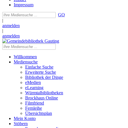
Impressum
GO
|
anmelden
|
anmelden
Willkommen
Mediensuche
Einfache Suche
Erweiterte Suche
Bibliothek der Dinge
eMedien
eLearning
Würmtalbibliotheken
Brockhaus Online
Filmfriend
Fernleihe
Übersichtsplan
Mein Konto
Stöbern