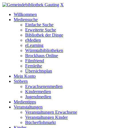
X
Willkommen
Mediensuche
Einfache Suche
Erweiterte Suche
Bibliothek der Dinge
eMedien
eLearning
Würmtalbibliotheken
Brockhaus Online
Filmfriend
Fernleihe
Übersichtsplan
Mein Konto
Stöbern
Erwachsenenmedien
Kindermedien
Jugendmedien
Medientipps
Veranstaltungen
Veranstaltungen Erwachsene
Veranstaltungen Kinder
Bücherflohmarkt
Kinder