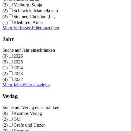
(2)
Meiburg, Sonja
(2)
Schewick, Manuela van
(2)
Steimer, Christine [Ill.]
(1)
Bleibtreu, Anna
Mehr Verfasser-Filter anzeigen
Jahr
Suche auf Jahr einschränken
(3)
2026
(5)
2025
(1)
2024
(2)
2023
(4)
2022
Mehr Jahr-Filter anzeigen
Verlag
Suche auf Verlag einschränken
(8)
Kosmos Verlag
(2)
GU
(2)
Gräfe und Unzer
(2)
Kosmos