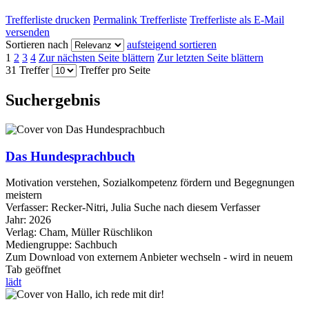
Trefferliste drucken
Permalink Trefferliste
Trefferliste als E-Mail
versenden
Sortieren nach
aufsteigend sortieren
1
2
3
4
Zur nächsten Seite blättern
Zur letzten Seite blättern
31 Treffer
Treffer pro Seite
Suchergebnis
Das Hundesprachbuch
Motivation verstehen, Sozialkompetenz fördern und Begegnungen
meistern
Verfasser:
Recker-Nitri, Julia
Suche nach diesem Verfasser
Jahr:
2026
Verlag:
Cham, Müller Rüschlikon
Mediengruppe:
Sachbuch
Zum Download von externem Anbieter wechseln - wird in neuem
Tab geöffnet
lädt