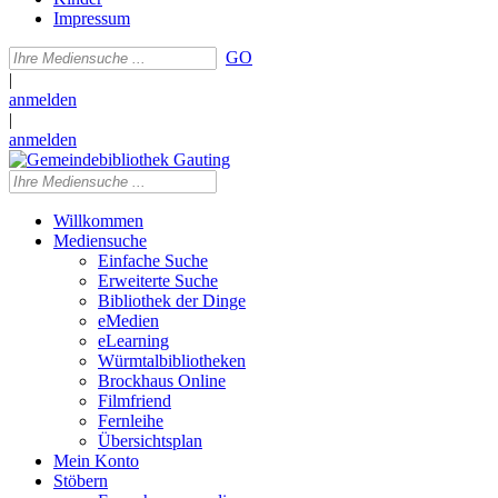
Impressum
GO
|
anmelden
|
anmelden
Willkommen
Mediensuche
Einfache Suche
Erweiterte Suche
Bibliothek der Dinge
eMedien
eLearning
Würmtalbibliotheken
Brockhaus Online
Filmfriend
Fernleihe
Übersichtsplan
Mein Konto
Stöbern