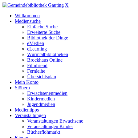
X
Willkommen
Mediensuche
Einfache Suche
Erweiterte Suche
Bibliothek der Dinge
eMedien
eLearning
Würmtalbibliotheken
Brockhaus Online
Filmfriend
Fernleihe
Übersichtsplan
Mein Konto
Stöbern
Erwachsenenmedien
Kindermedien
Jugendmedien
Medientipps
Veranstaltungen
Veranstaltungen Erwachsene
Veranstaltungen Kinder
Bücherflohmarkt
Kinder