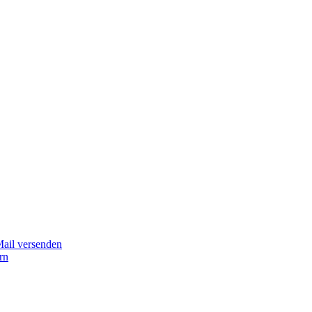
Mail versenden
rn