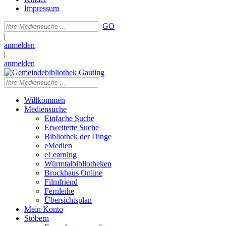
Impressum
GO
|
anmelden
|
anmelden
Willkommen
Mediensuche
Einfache Suche
Erweiterte Suche
Bibliothek der Dinge
eMedien
eLearning
Würmtalbibliotheken
Brockhaus Online
Filmfriend
Fernleihe
Übersichtsplan
Mein Konto
Stöbern