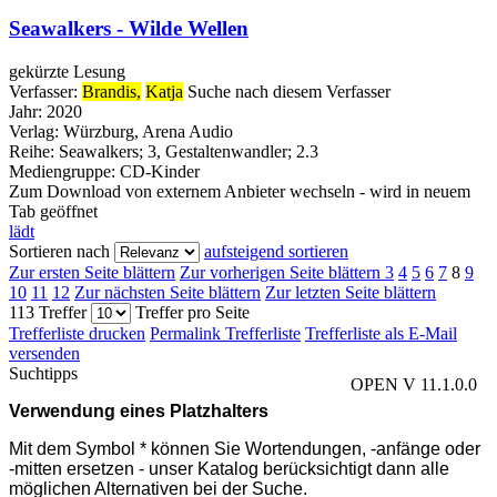
Seawalkers - Wilde Wellen
gekürzte Lesung
Verfasser:
Brandis,
Katja
Suche nach diesem Verfasser
Jahr:
2020
Verlag:
Würzburg, Arena Audio
Reihe:
Seawalkers; 3, Gestaltenwandler; 2.3
Mediengruppe:
CD-Kinder
Zum Download von externem Anbieter wechseln - wird in neuem
Tab geöffnet
lädt
Sortieren nach
aufsteigend sortieren
Zur ersten Seite blättern
Zur vorherigen Seite blättern
3
4
5
6
7
8
9
10
11
12
Zur nächsten Seite blättern
Zur letzten Seite blättern
113 Treffer
Treffer pro Seite
Trefferliste drucken
Permalink Trefferliste
Trefferliste als E-Mail
versenden
Suchtipps
OPEN V 11.1.0.0
Verwendung eines Platzhalters
Mit dem Symbol * können Sie Wortendungen, -anfänge oder
-mitten ersetzen - unser Katalog berücksichtigt dann alle
möglichen Alternativen bei der Suche.