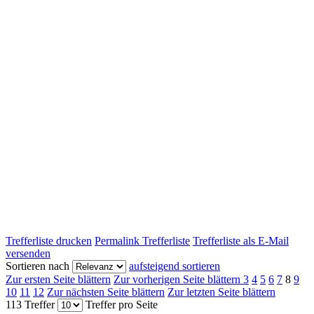
Trefferliste drucken
Permalink Trefferliste
Trefferliste als E-Mail
versenden
Sortieren nach
aufsteigend sortieren
Zur ersten Seite blättern
Zur vorherigen Seite blättern
3
4
5
6
7
8
9
10
11
12
Zur nächsten Seite blättern
Zur letzten Seite blättern
113 Treffer
Treffer pro Seite