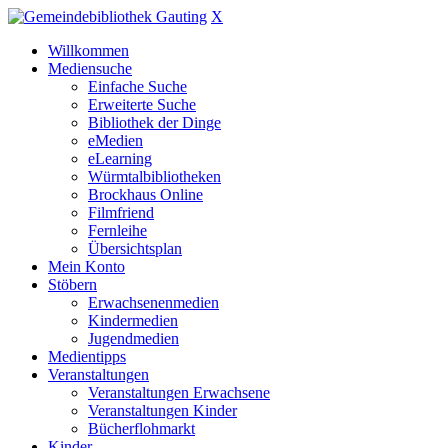
X
Willkommen
Mediensuche
Einfache Suche
Erweiterte Suche
Bibliothek der Dinge
eMedien
eLearning
Würmtalbibliotheken
Brockhaus Online
Filmfriend
Fernleihe
Übersichtsplan
Mein Konto
Stöbern
Erwachsenenmedien
Kindermedien
Jugendmedien
Medientipps
Veranstaltungen
Veranstaltungen Erwachsene
Veranstaltungen Kinder
Bücherflohmarkt
Kinder