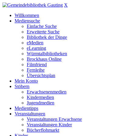
X
Willkommen
Mediensuche
Einfache Suche
Erweiterte Suche
Bibliothek der Dinge
eMedien
eLearning
Würmtalbibliotheken
Brockhaus Online
Filmfriend
Fernleihe
Übersichtsplan
Mein Konto
Stöbern
Erwachsenenmedien
Kindermedien
Jugendmedien
Medientipps
Veranstaltungen
Veranstaltungen Erwachsene
Veranstaltungen Kinder
Bücherflohmarkt
Kinder