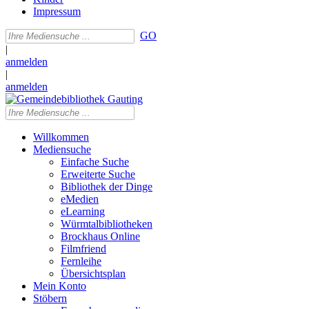
Impressum
GO
|
anmelden
|
anmelden
Willkommen
Mediensuche
Einfache Suche
Erweiterte Suche
Bibliothek der Dinge
eMedien
eLearning
Würmtalbibliotheken
Brockhaus Online
Filmfriend
Fernleihe
Übersichtsplan
Mein Konto
Stöbern