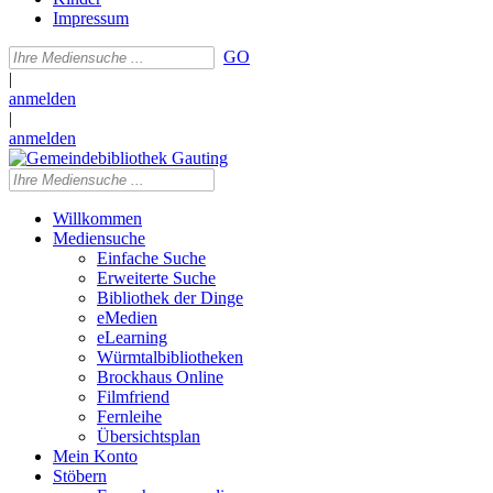
Impressum
GO
|
anmelden
|
anmelden
Willkommen
Mediensuche
Einfache Suche
Erweiterte Suche
Bibliothek der Dinge
eMedien
eLearning
Würmtalbibliotheken
Brockhaus Online
Filmfriend
Fernleihe
Übersichtsplan
Mein Konto
Stöbern