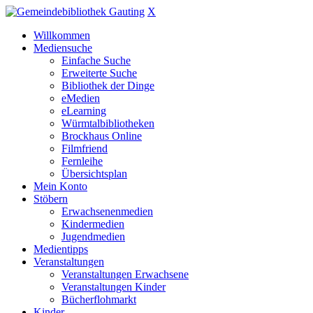
X
Willkommen
Mediensuche
Einfache Suche
Erweiterte Suche
Bibliothek der Dinge
eMedien
eLearning
Würmtalbibliotheken
Brockhaus Online
Filmfriend
Fernleihe
Übersichtsplan
Mein Konto
Stöbern
Erwachsenenmedien
Kindermedien
Jugendmedien
Medientipps
Veranstaltungen
Veranstaltungen Erwachsene
Veranstaltungen Kinder
Bücherflohmarkt
Kinder