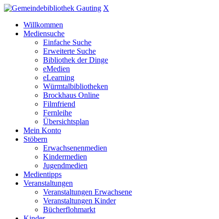
X
Willkommen
Mediensuche
Einfache Suche
Erweiterte Suche
Bibliothek der Dinge
eMedien
eLearning
Würmtalbibliotheken
Brockhaus Online
Filmfriend
Fernleihe
Übersichtsplan
Mein Konto
Stöbern
Erwachsenenmedien
Kindermedien
Jugendmedien
Medientipps
Veranstaltungen
Veranstaltungen Erwachsene
Veranstaltungen Kinder
Bücherflohmarkt
Kinder