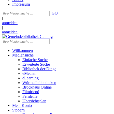
Impressum
GO
|
anmelden
|
anmelden
Willkommen
Mediensuche
Einfache Suche
Erweiterte Suche
Bibliothek der Dinge
eMedien
eLearning
Würmtalbibliotheken
Brockhaus Online
Filmfriend
Fernleihe
Übersichtsplan
Mein Konto
Stöbern