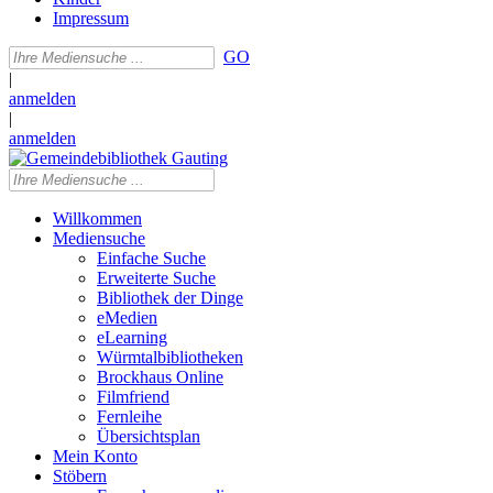
Impressum
GO
|
anmelden
|
anmelden
Willkommen
Mediensuche
Einfache Suche
Erweiterte Suche
Bibliothek der Dinge
eMedien
eLearning
Würmtalbibliotheken
Brockhaus Online
Filmfriend
Fernleihe
Übersichtsplan
Mein Konto
Stöbern