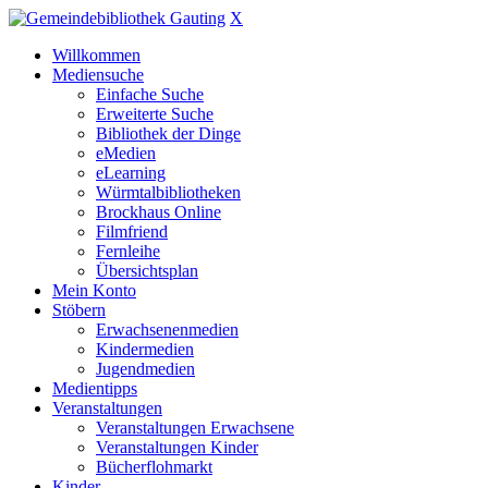
X
Willkommen
Mediensuche
Einfache Suche
Erweiterte Suche
Bibliothek der Dinge
eMedien
eLearning
Würmtalbibliotheken
Brockhaus Online
Filmfriend
Fernleihe
Übersichtsplan
Mein Konto
Stöbern
Erwachsenenmedien
Kindermedien
Jugendmedien
Medientipps
Veranstaltungen
Veranstaltungen Erwachsene
Veranstaltungen Kinder
Bücherflohmarkt
Kinder