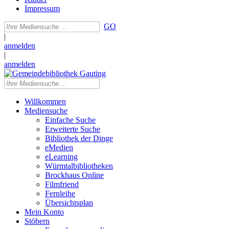
Impressum
GO
|
anmelden
|
anmelden
Willkommen
Mediensuche
Einfache Suche
Erweiterte Suche
Bibliothek der Dinge
eMedien
eLearning
Würmtalbibliotheken
Brockhaus Online
Filmfriend
Fernleihe
Übersichtsplan
Mein Konto
Stöbern