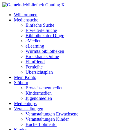
X
Willkommen
Mediensuche
Einfache Suche
Erweiterte Suche
Bibliothek der Dinge
eMedien
eLearning
Würmtalbibliotheken
Brockhaus Online
Filmfriend
Fernleihe
Übersichtsplan
Mein Konto
Stöbern
Erwachsenenmedien
Kindermedien
Jugendmedien
Medientipps
Veranstaltungen
Veranstaltungen Erwachsene
Veranstaltungen Kinder
Bücherflohmarkt
Kinder