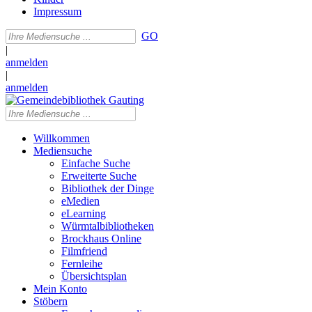
Impressum
GO
|
anmelden
|
anmelden
Willkommen
Mediensuche
Einfache Suche
Erweiterte Suche
Bibliothek der Dinge
eMedien
eLearning
Würmtalbibliotheken
Brockhaus Online
Filmfriend
Fernleihe
Übersichtsplan
Mein Konto
Stöbern