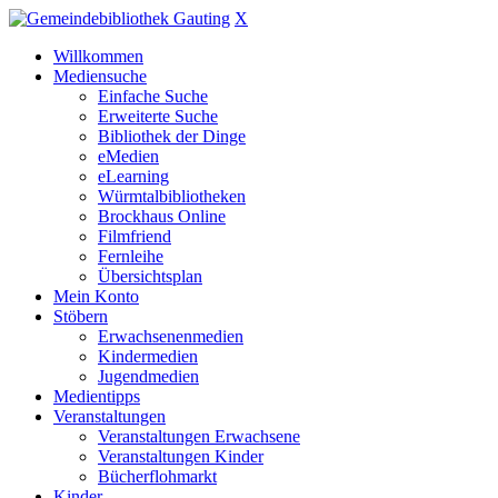
X
Willkommen
Mediensuche
Einfache Suche
Erweiterte Suche
Bibliothek der Dinge
eMedien
eLearning
Würmtalbibliotheken
Brockhaus Online
Filmfriend
Fernleihe
Übersichtsplan
Mein Konto
Stöbern
Erwachsenenmedien
Kindermedien
Jugendmedien
Medientipps
Veranstaltungen
Veranstaltungen Erwachsene
Veranstaltungen Kinder
Bücherflohmarkt
Kinder