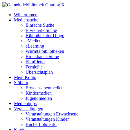
X
Willkommen
Mediensuche
Einfache Suche
Erweiterte Suche
Bibliothek der Dinge
eMedien
eLearning
Würmtalbibliotheken
Brockhaus Online
Filmfriend
Fernleihe
Übersichtsplan
Mein Konto
Stöbern
Erwachsenenmedien
Kindermedien
Jugendmedien
Medientipps
Veranstaltungen
Veranstaltungen Erwachsene
Veranstaltungen Kinder
Bücherflohmarkt
Kinder