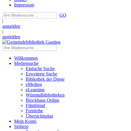
Impressum
GO
|
anmelden
|
anmelden
Willkommen
Mediensuche
Einfache Suche
Erweiterte Suche
Bibliothek der Dinge
eMedien
eLearning
Würmtalbibliotheken
Brockhaus Online
Filmfriend
Fernleihe
Übersichtsplan
Mein Konto
Stöbern